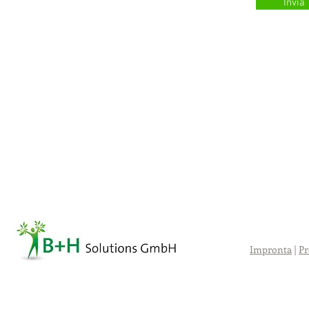
Invia
Impronta
|
Pr