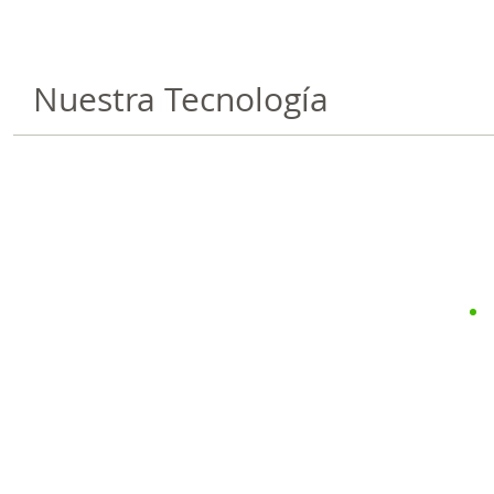
Nuestra Tecnología
“Nuestras 
cuidan e
agriculore