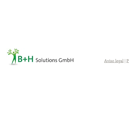
Aviso legal
|
P