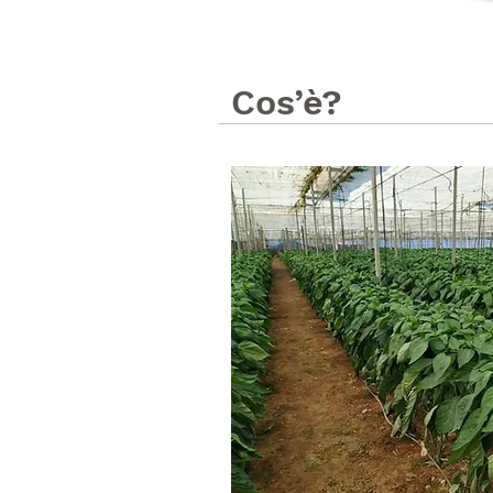
Cos’è?