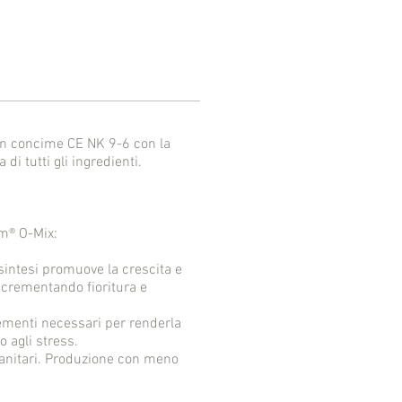
n concime CE NK 9-6 con la
di tutti gli ingredienti.
um® O-Mix:
osintesi promuove la crescita e
incrementando fioritura e
lementi necessari per renderla
o agli stress.
sanitari. Produzione con meno