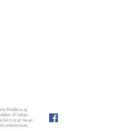
ter Straße 11-13
alden, D-73630
49 (0) 71 51 97 00 40
h-solutions.eu