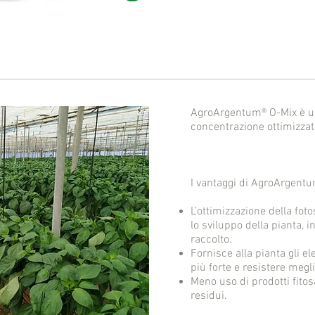
AgroArgentum® O-Mix è u
concentrazione ottimizzata 
I vantaggi di AgroArgent
L’ottimizzazione della fot
lo sviluppo della pianta, 
raccolto.
Fornisce alla pianta gli e
più forte e resistere megli
Meno uso di prodotti fito
residui.