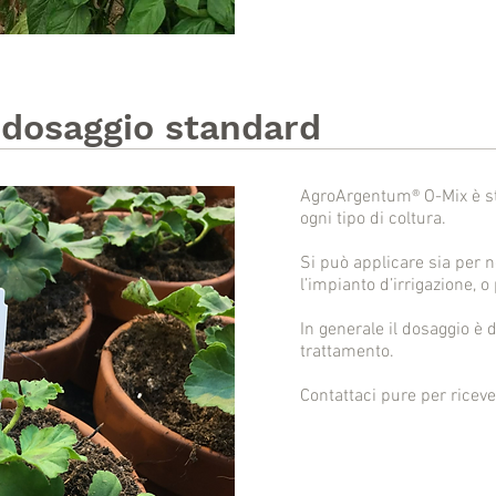
 dosaggio standard
AgroArgentum® O-Mix è st
ogni tipo di coltura.
Si può applicare sia per n
l’impianto d’irrigazione, 
In generale il dosaggio è di
trattamento.
Contattaci pure per ricever