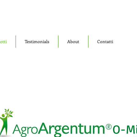
otti
Testimonials
About
Contatti
O-M